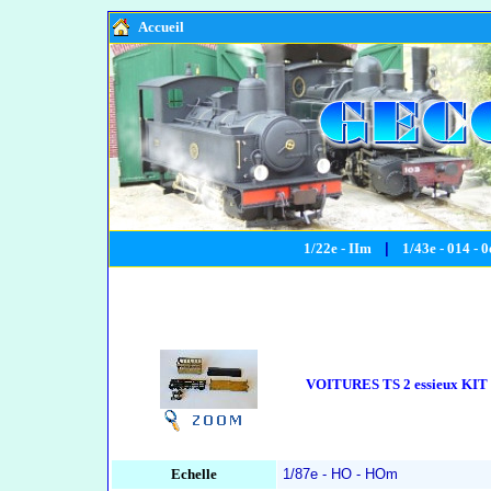
Accueil
1/22e - IIm
|
1/43e - 014 - 0
VOITURES TS 2 essieux KIT p
Echelle
1/87e - HO - HOm