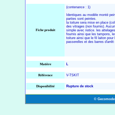
(contenance : 1)
Identiques au modèle monté pein
parties sont peintes.
la toiture sera mise en place (co
des vitrages (non fournis). Auc
Fiche produit
simple avec notice. les attelage
fournis ainsi que les tampons, le
toiture ainsi que le fil laiton po
passerelles et des barres d'arrêt
Matière
L
Référence
V-TSKIT
Disponibilité
Rupture de stock
© Gecomodel 